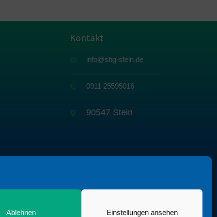
Kontakt
info@sbg-stein.de
0911 25595016
90547 Stein
itischer
Ablehnen
Einstellungen ansehen