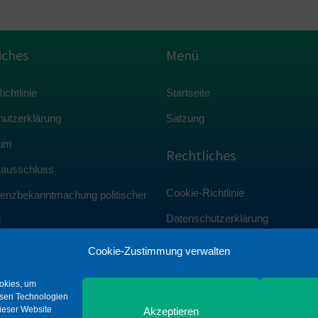
iches
Menü
chtlinie
Startseite
utzerklärung
Satzung
um
Rechtliches
sausschluss
Cookie-Richtlinie
enzbekanntmachung politischer
Datenschutzerklärung
g
Impressum
Cookie-Zustimmung verwalten
Haftungsausschluss
ookies, um
Transparenzbekanntmachung pol
esen Technologien
dieser Website
Akzeptieren