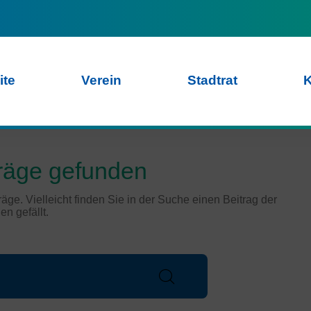
ite
Verein
Stadtrat
räge gefunden
räge. Vielleicht finden Sie in der Suche einen Beitrag der
en gefällt.
Search