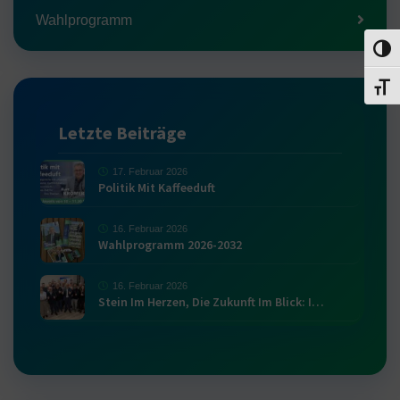
Wahlprogramm
Umsch
Schri
Letzte Beiträge
17. Februar 2026
Politik Mit Kaffeeduft
16. Februar 2026
Wahlprogramm 2026-2032
16. Februar 2026
Stein Im Herzen, Die Zukunft Im Blick: I…