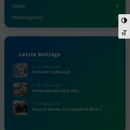
Verein
Wahlprogramm
Umsch
Schri
Letzte Beiträge
17. Februar 2026
Politik Mit Kaffeeduft
16. Februar 2026
Wahlprogramm 2026-2032
16. Februar 2026
Stein Im Herzen, Die Zukunft Im Blick: I…